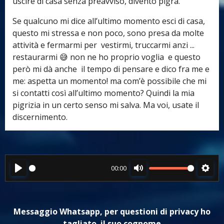
uscire di casa senza preavviso, divento pigra.
Se qualcuno mi dice all’ultimo momento esci di casa,
questo mi stressa e non poco, sono presa da molte
attività e fermarmi per vestirmi, truccarmi anzi ...
restaurarmi 😅​ non ne ho proprio voglia e questo
però mi dà anche il tempo di pensare e dico fra me e
me: aspetta un momento! ma com’è possibile che mi
si contatti così all’ultimo momento? Quindi la mia
pigrizia in un certo senso mi salva. Ma voi, usate il
discernimento.
00:00
P
M
S
l
u
e
a
t
t
Messaggio Whatsapp, per questioni di privacy ho
y
e
t
tagliato il suo cognome