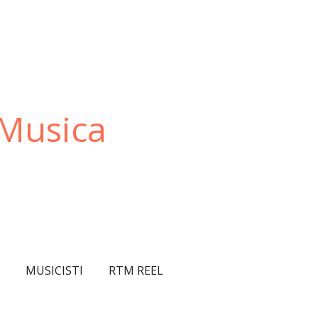
 Musica
T
MUSICISTI
RTM REEL