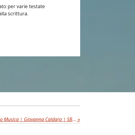
ato per varie testate
la scrittura.
Recensioni di Radio Torino Musica | Giovanna Caldara | SBS Edizioni
»