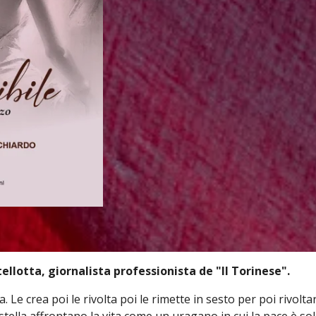
ellotta, giornalista professionista de "Il Torinese".
a. Le crea poi le rivolta poi le rimette in sesto per poi rivolta
tella affrontano la vita come un uragano in cui la pace è s