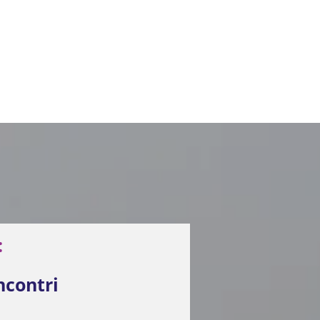
:
ncontri