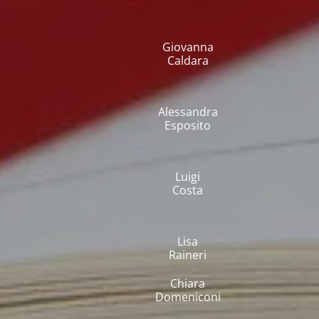
Giovanna
Caldara
Alessandra
Esposito
Luigi
Costa
Lisa
Raineri
Chiara
Domeniconi