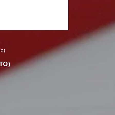
io)
TO)